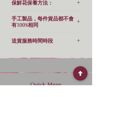
保鮮花保養方法：
🔆保鮮花不需要陽光及澆水的！
手工製品，每件貨品都不會
有100%相同
⭕️如果天氣潮濕，可以開抽濕機或
用風筒以微暖風幫助防潮！
手工製品，每件貨品都不會有100%
送貨服務時間時段
相同，下單前必須留意。
另外平時不要給太陽🌞直接照射！
貨物出門，恕不退換
送貨服務時間時段(10:00-18:00)
服務由司機直接送出，
但這個服務是跟單，司機到之前會致
電收件人，如果不在家/公司，可否
暫放管理處/Reception？
如須要包車即刻送，或4 小時內送
Quick Menu
貨，請whatsapp 61107969
Home
Shop
About
Contact