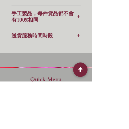
🔆保鮮花不需要陽光及澆水的！
手工製品，每件貨品都不會
有100%相同
⭕️如果天氣潮濕，可以開抽濕機或
用風筒以微暖風幫助防潮！
手工製品，每件貨品都不會有100%
送貨服務時間時段
相同，下單前必須留意。
另外平時不要給太陽🌞直接照射！
貨物出門，恕不退換
送貨服務時間時段(10:00-18:00)
服務由司機直接送出，
但這個服務是跟單，司機到之前會致
電收件人，如果不在家/公司，可否
暫放管理處/Reception？
如須要包車即刻送，或4 小時內送
Quick Menu
貨，請whatsapp 61107969
Home
Shop
About
Contact