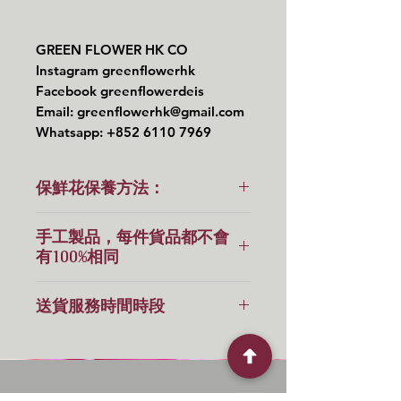
GREEN FLOWER HK CO
Instagram greenflowerhk
Facebook greenflowerdeis
Email: greenflowerhk@gmail.com
Whatsapp: +852 6110 7969
保鮮花保養方法：
🔆保鮮花不需要陽光及澆水的！
手工製品，每件貨品都不會
有100%相同
⭕️如果天氣潮濕，可以開抽濕機或
用風筒以微暖風幫助防潮！
手工製品，每件貨品都不會有100%
送貨服務時間時段
相同，下單前必須留意。
另外平時不要給太陽🌞直接照射！
貨物出門，恕不退換
送貨服務時間時段(10:00-18:00)
服務由司機直接送出，
但這個服務是跟單，司機到之前會致
電收件人，如果不在家/公司，可否