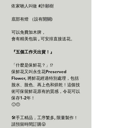
依家啲人叫做 #許願樹
底部有燈 （設有開關)
可以免費加木牌，
會有精美包裝 , 可安排直接送花。
『五個工作天出貨！』
「什麼是保鮮花？」⁉️
保鮮花又叫永生花Preserved
Flower, 將鮮花經過特別處理，包括
脫水、脫色、再上色和烘乾！這個技
術可保留鮮花原有的質感，令花可以
保存1-2年！
🙂🙃
🛠手工精品，工序繁多, 限量製作！
請預留時間訂購😛