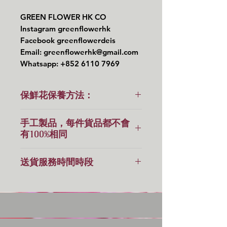
GREEN FLOWER HK CO
Instagram greenflowerhk
Facebook greenflowerdeis
Email: greenflowerhk@gmail.com
Whatsapp: +852 6110 7969
保鮮花保養方法：
🔆保鮮花不需要陽光及澆水的！
手工製品，每件貨品都不會
有100%相同
⭕️如果天氣潮濕，可以開抽濕機或
用風筒以微暖風幫助防潮！
手工製品，每件貨品都不會有100%
送貨服務時間時段
相同，下單前必須留意。
另外平時不要給太陽🌞直接照射！
貨物出門，恕不退換
送貨服務時間時段(10:00-18:00)
服務由司機直接送出，
但這個服務是跟單，司機到之前會致
電收件人，如果不在家/公司，可否
暫放管理處/Reception？