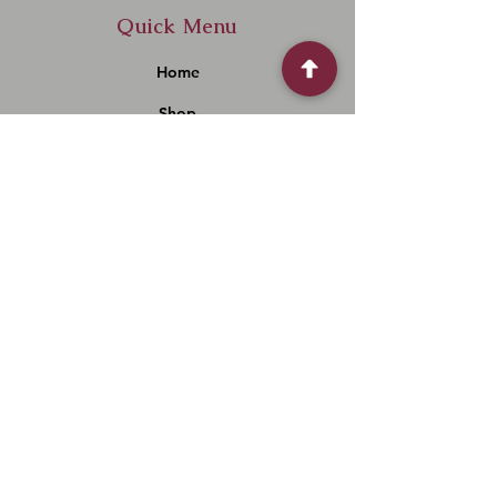
如須要包車即刻送，或4 小時內送
Quick Menu
貨，請whatsapp 61107969
Home
Shop
About
Contact
Policy
Shipping & Returns
Store Policy
Payment Methods
FAQ