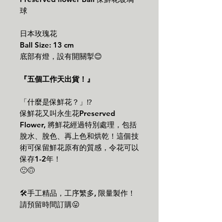
球
日本玫瑰花
Ball Size: 13 cm
底部有燈，設有開關掣😊
『五個工作天出貨！』
「什麼是保鮮花？」⁉️
保鮮花又叫永生花Preserved
Flower, 將鮮花經過特別處理，包括
脫水、脫色、再上色和烘乾！這個技
術可保留鮮花原有的質感，令花可以
保存1-2年！
🙂🙃
🛠手工精品，工序繁多, 限量製作！
請預留時間訂購😛