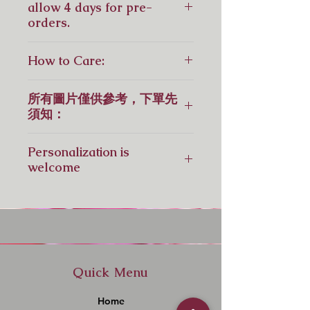
allow 4 days for pre-
orders.
鮮花花束，請預留4天訂花，如急
How to Care:
單，請先聯繫我們！
For Fresh Flowers:
所有圖片僅供參考，下單先
6 Steps to Keeping Cut Flowers
須知：
Fresh for Longer
1.Wash Your Vase
花卉屬於大自然產，不同季節不同地
2. Tap water is suitable for fresh
Personalization is
方出產也不同，花卉的顏色和形態也
flowers
welcome
會有少許不同，視乎供應。如供應短
3. Use Flower Power into 0.5 liter
缺，會以相近顏色或同等價格花材替
water
Pls contact us by Whatsapp: +
代！所有圖片僅供參考；-）
4. Cut the Stems (over 4cm) at an
852 6110 7969
由於襯花供應不穩定，因此我們無法
angle with the sharpest scissors,
確保襯花均指定一樣，但我們會以相
shears or knife
近顏色或同等價格時令花材替代，敬
5. Remove any foliage that will
請原諒！
fall below the waterline of your
Quick Menu
花卉在不同季節不同出產地，顏色和
vase.
形態也會有少許不同，這就是鮮花的
6. Keep your flowers in a cool
Home
獨特吸引之處：）