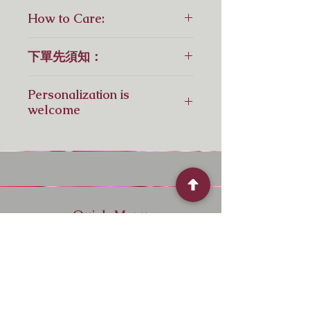
鮮花花束，請預留4天訂花，如急
How to Care:
單，請先聯繫我們！
For Fresh Flowers:
下單先須知：
6 Steps to Keeping Cut Flowers
Fresh for Longer
花卉屬於大自然產，不同季節不同地
1.Wash Your Vase
Personalization is
方出產也不同，花卉的顏色和形態也
2. Tap water is suitable for fresh
welcome
會有少許不同，視乎供應。如供應短
flowers
缺，會以相近顏色或同等價格花材替
3. Use Flower Power into 0.5 liter
Pls contact us by Whatsapp: +
代！所有圖片僅供參考；-）
water
852 6110 7969
由於襯花供應不穩定，因此我們無法
4. Cut the Stems (over 4cm) at an
確保襯花均指定一樣，但我們會以相
angle with the sharpest scissors,
近顏色或同等價格時令花材替代，敬
shears or knife
請原諒！
5. Remove any foliage that will
Quick Menu
花卉在不同季節不同出產地，顏色和
fall below the waterline of your
形態也會有少許不同，這就是鮮花的
vase.
Home
獨特吸引之處：）
6. Keep your flowers in a cool
Shop
location away from sources of
heat such as household
About
appliances or radiators, direct